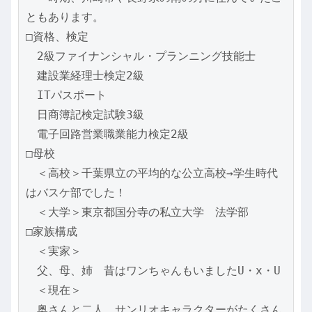
ともあります。
□資格、検定
　2級ファイナンシャル・プランニング技能士
　建設業経理士検定2級
　ITパスポート
　日商簿記検定試験3級
　電子回路営業職業能力検定2級
□母校
　＜高校＞千葉県立の平均的な公立高校→学生時代
はバスケ部でした！
　＜大学＞東京都国分寺の私立大学　法学部
□家族構成
　＜実家＞
　父、母、姉　昔はワンちゃんもいましたU・x・U
　＜現在＞
　奥さんと二人　サンリオキャラクターがたくさん