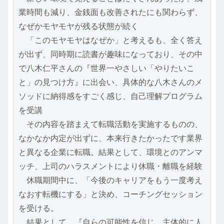
業時間も減り、金銭面も改善されたにも関わらず、
なぜかモヤモヤが残る状態が続く
　「このモヤモヤはなぜか」と考えるも、全く答え
が出ず、同時期に読書が趣味になっており、その中
で八木仁平さんの『世界一やさしい「やりたいこ
と」の見つけ方』に出会い、具体的な八木さんのメ
ソッドに納得感をすごく感じ、自己理解プログラム
を受講
　その内容を踏まえて転職活動を実施するものの、
なかなか内定が出ずに、本来行きたかったです業界
と異なる企業に転職。結果として、環境とのアンマ
ッチ、上司のハラスメントにより休職・離職を経験
　休職期間中に、「今後のキャリアをもう一度考え
なおす転機にする」と決め、コーチングセッション
を受ける。
　結果として、『自らの可能性を信じ、主体的に人