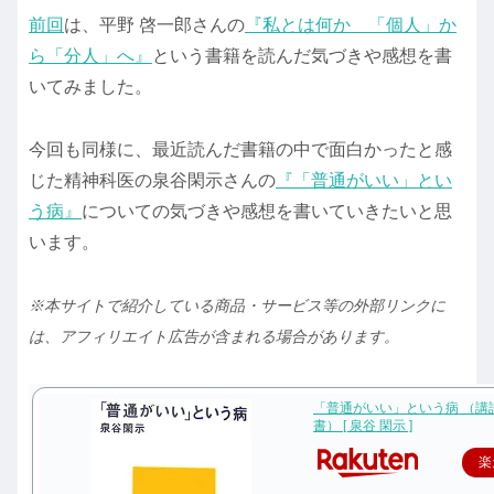
前回
は、平野 啓一郎さんの
『私とは何か 「個人」か
ら「分人」へ』
という書籍を読んだ気づきや感想を書
いてみました。
今回も同様に、最近読んだ書籍の中で面白かったと感
じた精神科医の泉谷閑示さんの
『「普通がいい」とい
う病』
についての気づきや感想を書いていきたいと思
います。
※本サイトで紹介している商品・サービス等の外部リンクに
は、アフィリエイト広告が含まれる場合があります。
「普通がいい」という病 （講
書） [ 泉谷 閑示 ]
楽