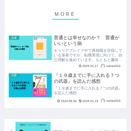
普通とは幸せなのか？ 普通が
読書
いいという病
キャリアブレイク中で再就職を目指して
いる筆者ですが、転職実現に向けて、自
己理解を進めています。もともと趣味で
あった読書も自己理解に関わる書籍を読
names510
2025.01.17
むことが増えており、面白い本に出会う
機会が増えています。前回は、平野 啓
『１９歳までに手に入れる７つ
読書
一郎さんの『私とは何か ...
の武器』を読んだ感想
『１９歳までに手に入れる７つの武器』
を読んだ感想
names510
2024.06.30
2025.01.16