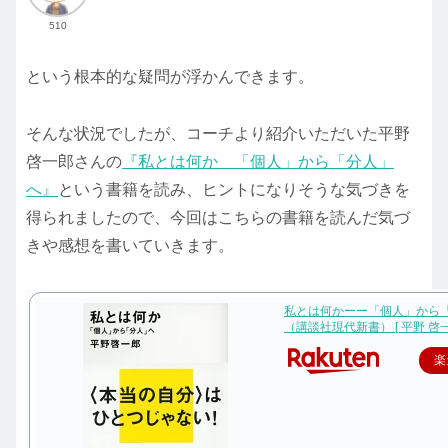
510
という根本的な疑問が浮かんできます。
そんな状況でしたが、コーチより紹介いただいた平野
啓一郎さんの
『私とは何か 「個人」から「分人」
へ』
という書籍を読み、ヒントになりそうな気づきを
得られましたので、今回はこちらの書籍を読んだ気づ
きや感想を書いていきます。
私とは何かーー「個人」から
（講談社現代新書） [ 平野 啓一
楽