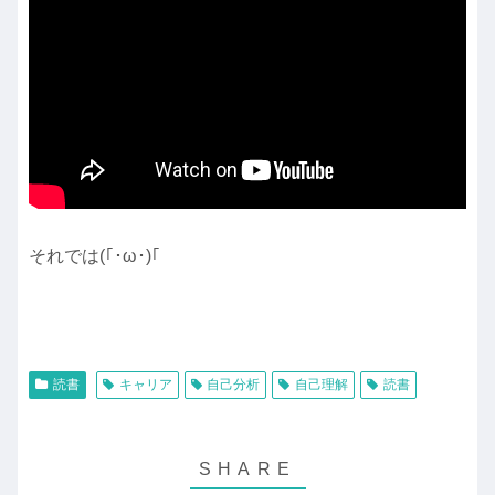
それでは(｢･ω･)｢
読書
キャリア
自己分析
自己理解
読書