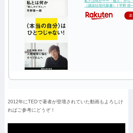
私とは何かーー「個人」から
（講談社現代新書） [ 平野 啓一
楽
2012年にTEDで著者が登壇されていた動画もよろしけ
ればご参考にどうぞ！